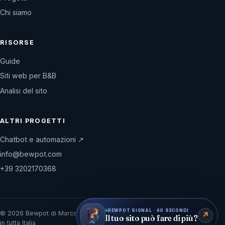
Chi siamo
RISORSE
Guide
Siti web per B&B
Analisi del sito
ALTRI PROGETTI
Chatbot e automazioni ↗
info@bewpot.com
+39 3202170368
BEWPOT SIGNAL · 60 SECONDI
© 2026 Bewpot di Marco Bruni · P.IVA IT02864390691
Italia · Progetti
↗
Il tuo sito può fare di più?
in tutta Italia