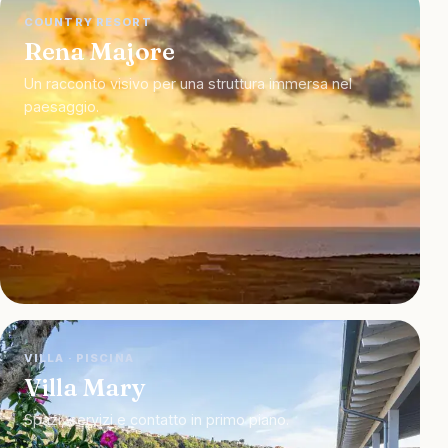
COUNTRY RESORT
Rena Majore
Un racconto visivo per una struttura immersa nel
paesaggio.
VILLA · PISCINA
Villa Mary
Spazi, servizi e contatto in primo piano.