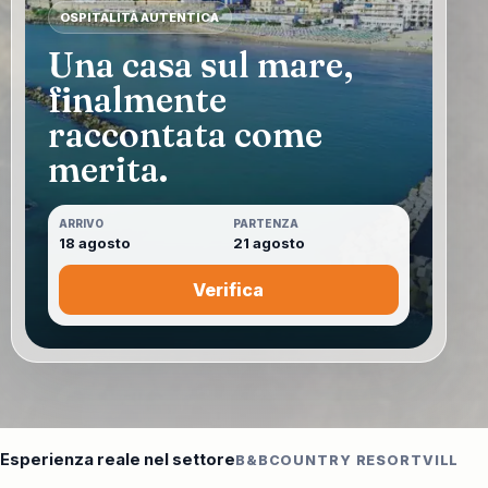
OSPITALITÀ AUTENTICA
Una casa sul mare,
finalmente
raccontata come
merita.
ARRIVO
PARTENZA
18 agosto
21 agosto
Verifica
Esperienza reale nel settore
B&B
COUNTRY RESORT
VILLE
D