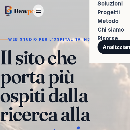
Soluzioni
Bew
pot
Progetti
Metodo
Chi siamo
Risorse
WEB STUDIO PER L'OSPITALITÀ INDIPENDENTE
Analizziam
Il sito che
porta più
ospiti dalla
ricerca alla